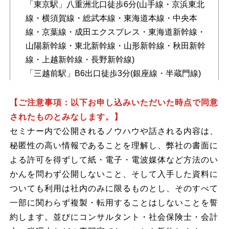
「東京駅」八重洲北口徒歩6分(山手線・京浜東北
線・横須賀線・総武本線・東海道本線・中央本
線・京葉線・成田エクスプレス・東海道新幹線・
山陽新幹線・東北新幹線・山形新幹線・秋田新幹
線・上越新幹線・長野新幹線)
「三越前駅」B6出口徒歩3分(銀座線・半蔵門線)
【ご注意事項：以下お申し込みいただいた時点で同意
されたものとみなします。】
セミナー内で公開されるノウハウや話される内容は、
秘匿性の高い情報であることを理解し、弊社の書面に
よる許可を得ずして紙・電子・電波媒体など方法のい
かんを問わず公開しないこと、そして入手した資料に
ついても利用は社内のみに限るものとし、そのすべて
一部に関わらず複製・転用することはしないことを誓
約します。並びにコンサルタント・社会保険士・会計