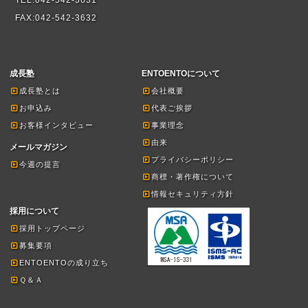
TEL:042-542-3631
FAX:042-542-3632
成長塾
ENTOENTOについて
成長塾とは
会社概要
お申込み
代表ご挨拶
お客様インタビュー
事業理念
由来
メールマガジン
プライバシーポリシー
今週の提言
商標・著作権について
情報セキュリティ方針
採用について
採用トップページ
募集要項
ENTOENTOの成り立ち
Ｑ＆Ａ