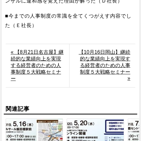
ンサルに違和感を覚えた理由が解った（Ｄ社長）
■今までの人事制度の常識を全てくつがえす内容でし
た（Ｅ社長）
« 【8月21日名古屋】継
【10月16日岡山】継続
続的な業績向上を実現
的な業績向上を実現す
する経営者のための人
る経営者のための人事
事制度５大戦略セミナ
制度５大戦略セミナー
»
ー
関連記事