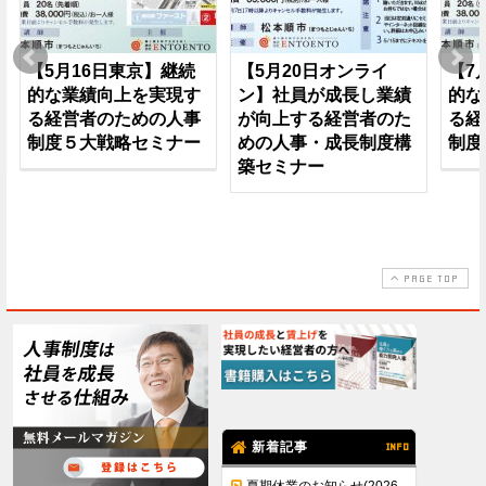
【5月16日東京】継続
【5月20日オンライ
【7
的な業績向上を実現す
ン】社員が成長し業績
的な
る経営者のための人事
が向上する経営者のた
る経
制度５大戦略セミナー
めの人事・成長制度構
制度
築セミナー
PAGE TOP
新着記事
INFO