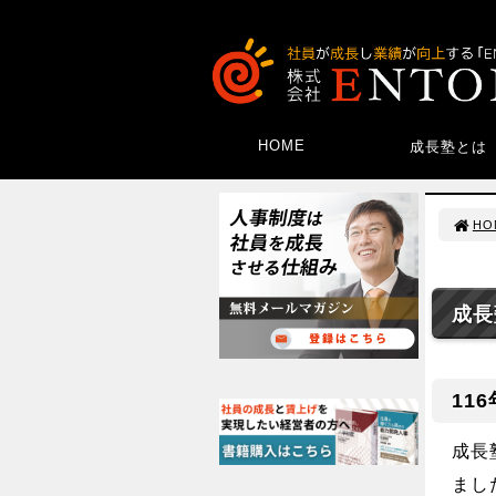
HOME
成長塾とは
HO
成長
11
成長
まし