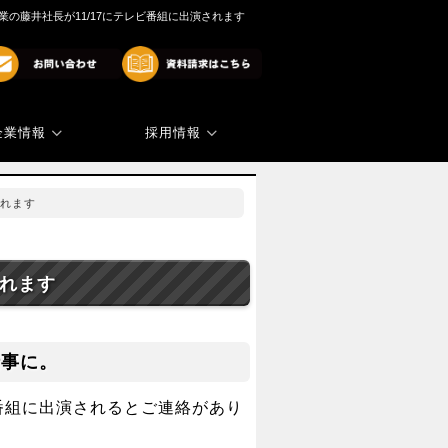
業の藤井社長が11/17にテレビ番組に出演されます
企業情報
採用情報
商標・著作権
代表ご挨拶
されます
されます
仕事に。
番組に出演されるとご連絡があり