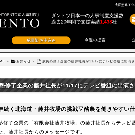
成長塾修了企
ダントツ日本一の人事制度支援数
過去20年間で支援実績
1,438
社
今週の提言
成長塾 お申込み
ME
>
お知らせ
>
成長塾修了企業の藤井社長が11/17にテレビ番組に出演
塾修了企業の藤井社長が11/17にテレビ番組に出演
6年続く北海道・藤井牧場の挑戦▽酪農を働きやすい
塾修了企業の「有限会社藤井牧場」の藤井社長からテレビ
た。藤井社長からのメッセージです。