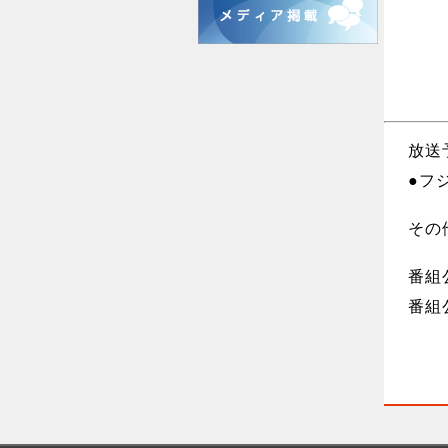
放送
●フジ
その
番組
番組公