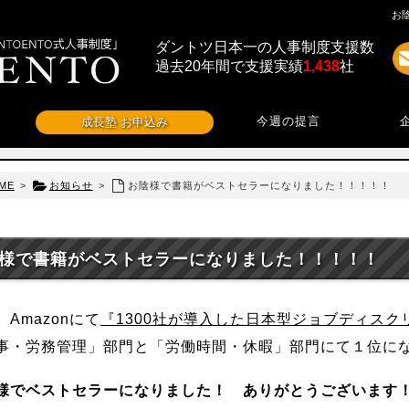
お
ダントツ日本一の人事制度支援数
過去20年間で支援実績
1,438
社
今週の提言
成長塾 お申込み
ME
>
お知らせ
>
お陰様で書籍がベストセラーになりました！！！！！
様で書籍がベストセラーになりました！！！！！
、Amazonにて
『1300社が導入した日本型ジョブディスク
事・労務管理」部門と「労働時間・休暇」部門にて１位に
様でベストセラーになりました！ ありがとうございます