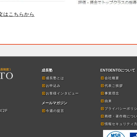
文はこちらから
成長塾
ENTOENTOについて
成長塾とは
会社概要
お申込み
代表ご挨拶
お客様インタビュー
事業理念
由来
メールマガジン
プライバシーポリ
ズ2F
今週の提言
商標・著作権につ
情報セキュリティ