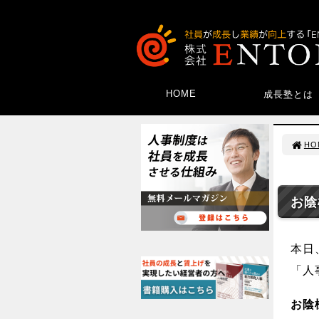
HOME
成長塾とは
HO
お陰
本日
「人
お陰