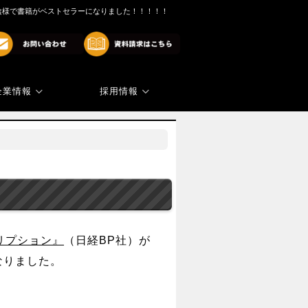
陰様で書籍がベストセラーになりました！！！！！
企業情報
採用情報
商標・著作権
代表ご挨拶
リプション』
（日経BP社）が
なりました。
！