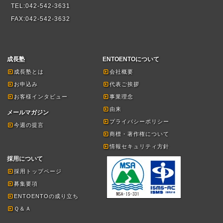
TEL:042-542-3631
FAX:042-542-3632
成長塾
ENTOENTOについて
成長塾とは
会社概要
お申込み
代表ご挨拶
お客様インタビュー
事業理念
由来
メールマガジン
プライバシーポリシー
今週の提言
商標・著作権について
情報セキュリティ方針
採用について
採用トップページ
募集要項
ENTOENTOの成り立ち
Ｑ＆Ａ