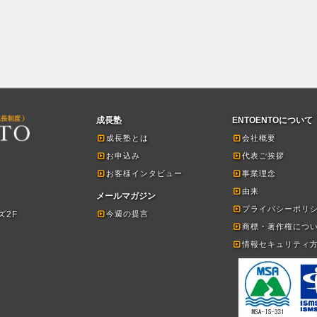
成長塾
ENTOENTOについて
成長塾とは
会社概要
お申込み
代表ご挨拶
お客様インタビュー
事業理念
由来
メールマガジン
プライバシーポリ
ズ2F
今週の提言
商標・著作権につ
情報セキュリティ