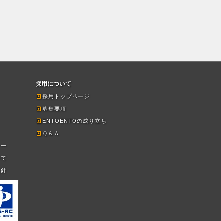
採用について
採用トップページ
募集要項
ENTOENTOの成り立ち
Ｑ＆Ａ
シー
いて
方針