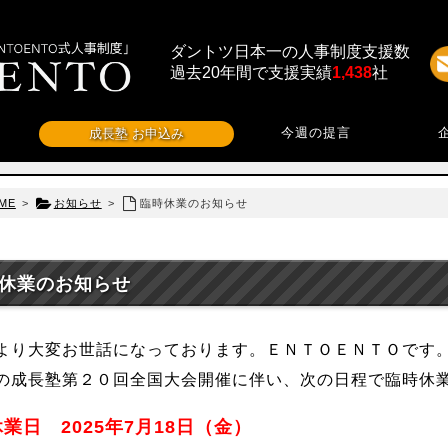
ダントツ日本一の人事制度支援数
過去20年間で支援実績
1,438
社
今週の提言
成長塾 お申込み
ME
>
お知らせ
>
臨時休業のお知らせ
休業のお知らせ
より大変お世話になっております。ＥＮＴＯＥＮＴＯです
の成長塾第２０回全国大会開催に伴い、次の日程で臨時休
休業日 2025年7月18日（金）