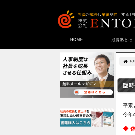
HOME
成長塾とは
HO
臨時
平素
今年
◆ 