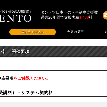
ダントツ日本一の人事制度支援数
過去20年間で支援実績
1,438
社
今週の提言
成長塾 お申込み
ン】 開催要項
申込要項
をご確認ください。
（受講料）・システム契約料