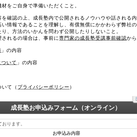
機材をご自身で準備いただくこと。
容を確認の上、成長塾内で公開されるノウハウや話される
高い情報であることを理解し、有償無償にかかわらず弊社
たり、方法のいかんを問わず公開したりしないこと。
望されるの場合は、事前に
専門家の成長塾受講事前確認
か
項
」の内容
について
」の内容
ついて（
プライバシーポリシー
）