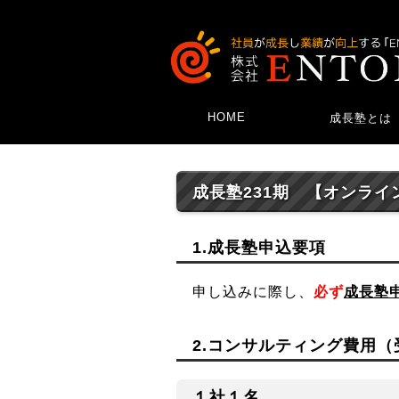
HOME
成長塾とは
成長塾231期 【オンライ
1.成長塾申込要項
申し込みに際し、
必ず
成長塾
2.コンサルティング費用
１社１名