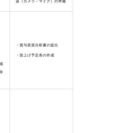
器（カメラ・マイク）の準備
・賞与原資分析書の提出
・賃上げ予定表の作成
成
学