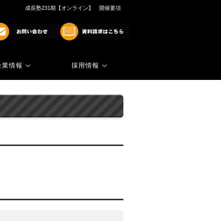
成長塾231期【オンライン】 開催要項
企業情報
採用情報
商標・著作権
代表ご挨拶