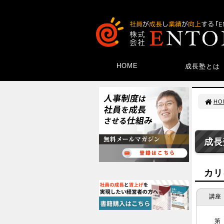
HOME
成長塾とは
HO
成長
カリ
講座
第