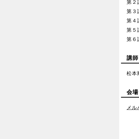
第２講
第３講
第４講
第５講
第６講
講師
松本
会場
メル