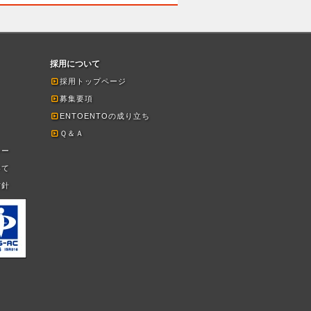
採用について
採用トップページ
募集要項
ENTOENTOの成り立ち
Ｑ＆Ａ
シー
いて
方針