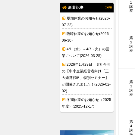
１
講
新着記事
INFO
座
夏期休業のお知らせ(2026-
07-23)
臨時休業のお知らせ(2026-
第
06-30)
２
講
4/1（水）～4/7（火）の営
座
業について(2026-03-25)
2026年1月29日 ３社合同
の【中小企業経営者向け「三
大経営戦略」特別セミナー】
第
が開催されました！(2026-02-
３
講
02)
座
冬期休業のお知らせ（2025
年度）(2025-12-17)
第
４
講
座