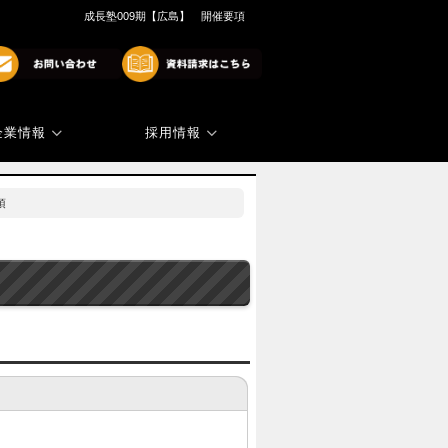
成長塾009期【広島】 開催要項
企業情報
採用情報
商標・著作権
代表ご挨拶
項