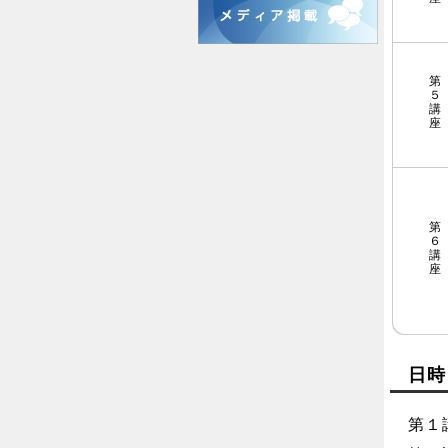
第
５
講
座
第
６
講
座
日時
第１講