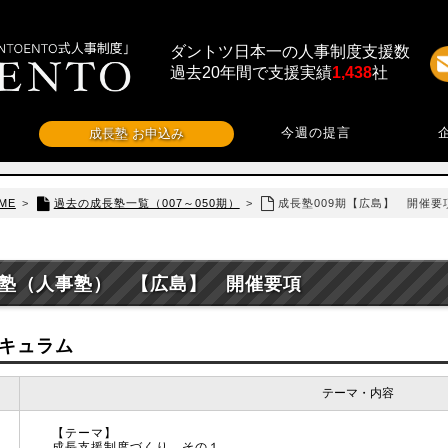
ダントツ日本一の人事制度支援数
過去20年間で支援実績
1,438
社
今週の提言
成長塾 お申込み
ME
>
過去の成長塾一覧（007～050期）
>
成長塾009期【広島】 開催要
塾（人事塾） 【広島】 開催要項
キュラム
テーマ・内容
【テーマ】
成長支援制度づくり その１