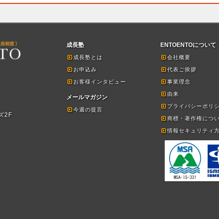
成長塾
ENTOENTOについて
成長塾とは
会社概要
お申込み
代表ご挨拶
お客様インタビュー
事業理念
由来
メールマガジン
プライバシーポリ
今週の提言
ズ2F
商標・著作権につ
情報セキュリティ