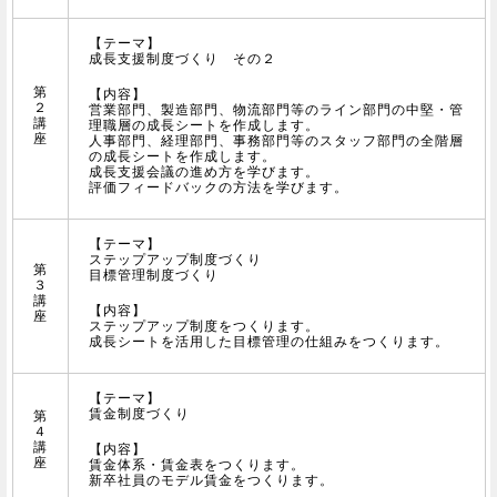
【テーマ】
成長支援制度づくり その２
第
【内容】
２
営業部門、製造部門、物流部門等のライン部門の中堅・管
講
理職層の成長シートを作成します。
座
人事部門、経理部門、事務部門等のスタッフ部門の全階層
の成長シートを作成します。
成長支援会議の進め方を学びます。
評価フィードバックの方法を学びます。
【テーマ】
ステップアップ制度づくり
第
目標管理制度づくり
３
講
【内容】
座
ステップアップ制度をつくります。
成長シートを活用した目標管理の仕組みをつくります。
【テーマ】
賃金制度づくり
第
４
講
【内容】
座
賃金体系・賃金表をつくります。
新卒社員のモデル賃金をつくります。