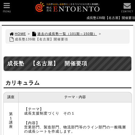
MENU
CONTACT
成長塾139期【名古屋】開催要項
HOME
>
過去の成長塾一覧（101期～150期）
>
成長塾139期【名古屋】開催要項
成長塾 【名古屋】 開催要項
カリキュラム
講座
テーマ・内容
【テーマ】
成長支援制度づくり その１
第
１
講
【内容】
座
営業部門、製造部門、物流部門等のライン部門の一般職層
の成長シートを作成します。