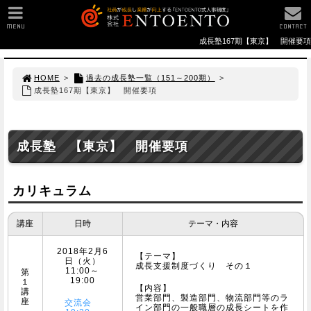
MENU
CONTACT
成長塾167期【東京】 開催要項
HOME
>
過去の成長塾一覧（151～200期）
>
成長塾167期【東京】 開催要項
成長塾 【東京】 開催要項
カリキュラム
講座
日時
テーマ・内容
2018年2月6
【テーマ】
日（火）
成長支援制度づくり その１
11:00～
第
19:00
１
【内容】
講
営業部門、製造部門、物流部門等のラ
座
交流会
イン部門の一般職層の成長シートを作