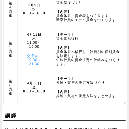
賃金制度づくり
第
3月9日
４
（水）
講
【内容】
8:30～16:30
座
賃金体系・賃金表をつくります。
新卒社員のモデル賃金をつくります。
4月12日
【テーマ】
（木）
賃金体系移行
11:00～
第
19:00
５
【内容】
講
賃金体系へ移行し、社員別の個別賃金
座
交流会
を決定します。
19:30～
中途社員の賃金決定の仕組みをつくり
21:30
ます。
【テーマ】
第
昇給・賞与の決定方法づくり
4月13日
６
（金）
講
8:30～16:30
【内容】
座
昇給・賞与の決定方法をまとめます。
講師