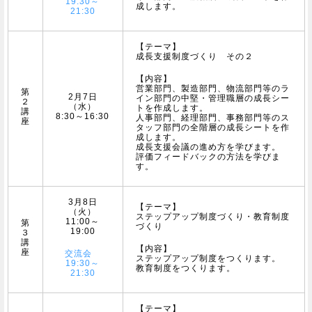
19:30～
成します。
21:30
【テーマ】
成長支援制度づくり その２
【内容】
営業部門、製造部門、物流部門等のラ
第
2月7日
イン部門の中堅・管理職層の成長シー
２
（水）
トを作成します。
講
8:30～16:30
人事部門、経理部門、事務部門等のス
座
タッフ部門の全階層の成長シートを作
成します。
成長支援会議の進め方を学びます。
評価フィードバックの方法を学びま
す。
3月8日
【テーマ】
（火）
ステップアップ制度づくり・教育制度
11:00～
第
づくり
19:00
３
講
【内容】
座
交流会
ステップアップ制度をつくります。
19:30～
教育制度をつくります。
21:30
【テーマ】