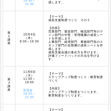
19:30～
成します。
21:30
【テーマ】
成長支援制度づくり その２
【内容】
営業部門、製造部門、物流部門等のラ
第
10月4日
イン部門の中堅・管理職層の成長シー
２
（木）
トを作成します。
講
8:30～16:30
人事部門、経理部門、事務部門等のス
座
タッフ部門の全階層の成長シートを作
成します。
成長支援会議の進め方を学びます。
評価フィードバックの方法を学びま
す。
11月6日
【テーマ】
（火）
ステップアップ制度づくり・教育制度
11:00～
第
づくり
19:00
３
講
【内容】
座
交流会
ステップアップ制度をつくります。
19:30～
教育制度をつくります。
21:30
【テーマ】