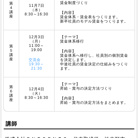
賃金制度づくり
第
11月7日
４
（水）
講
【内容】
8:30～16:30
座
賃金体系・賃金表をつくります。
新卒社員のモデル賃金をつくります。
12月3日
【テーマ】
（月）
賃金体系移行
11:00～
第
19:00
５
【内容】
講
賃金体系へ移行し、社員別の個別賃金
座
交流会
を決定します。
19:30～
中途社員の賃金決定の仕組みをつくり
21:30
ます。
【テーマ】
第
昇給・賞与の決定方法づくり
12月4日
６
（火）
講
8:30～16:30
【内容】
座
昇給・賞与の決定方法をまとめます。
講師