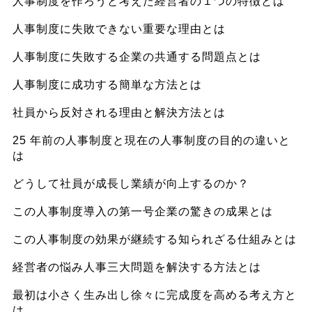
人事制度を作ろうと考えた
経営者の１つの特徴
とは
人事制度に失敗できない
重要な理由
とは
人事制度に失敗する企業の
共通する問題点
とは
人事制度に
成功する簡単な方法
とは
社員から反対される理由と
解決方法
とは
25 年前の人事制度と現在の人事制度の
目的の違い
と
は
どうして社員が成長し
業績が向上
するのか？
この人事制度導入の第一号企業の
驚きの成果
とは
この人事制度の
効果が継続する知られざる仕組み
とは
経営者の悩み
人事三大問題を解決する方法
とは
最初は小さく生み出し徐々に
完成度を高める考え方
と
は