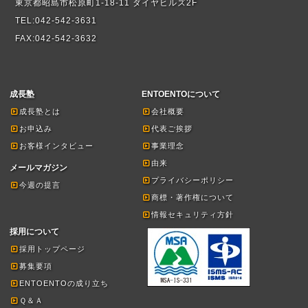
東京都昭島市松原町1-18-11 ダイヤヒルズ2F
TEL:042-542-3631
FAX:042-542-3632
成長塾
ENTOENTOについて
成長塾とは
会社概要
お申込み
代表ご挨拶
お客様インタビュー
事業理念
由来
メールマガジン
プライバシーポリシー
今週の提言
商標・著作権について
情報セキュリティ方針
採用について
採用トップページ
募集要項
ENTOENTOの成り立ち
Ｑ＆Ａ