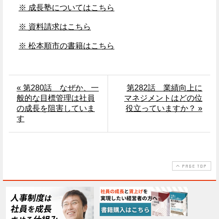
※ 成長塾についてはこちら
※ 資料請求はこちら
※ 松本順市の書籍はこちら
« 第280話 なぜか、一
第282話 業績向上に
般的な目標管理は社員
マネジメントはどの位
の成長を阻害していま
役立っていますか？ »
す
PAGE TOP