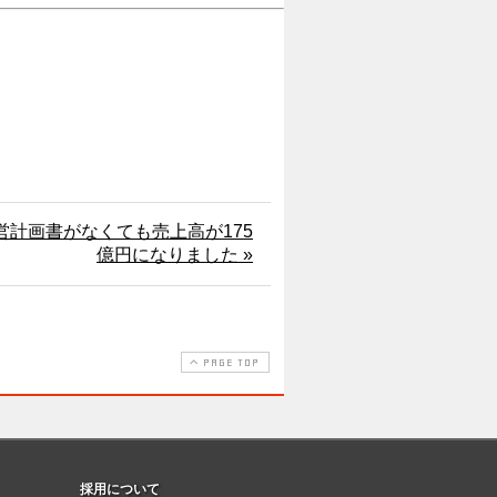
経営計画書がなくても売上高が175
億円になりました »
PAGE TOP
採用について