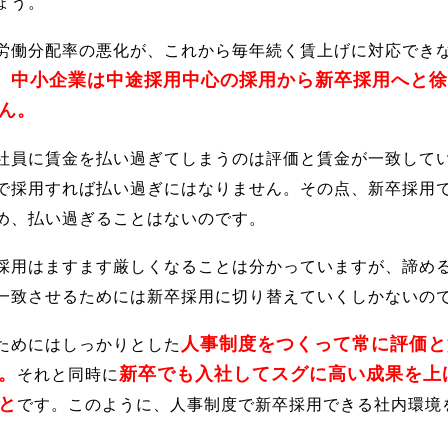
ょう。
労働分配率の悪化が、これから毎年続く賃上げに対応でき
中小企業は中途採用中心の採用から新卒採用へと徐
、
ん。
社員に賃金を払い過ぎてしまうのは評価と賃金が一致して
で採用すれば払い過ぎにはなりません。その点、新卒採用
め、払い過ぎることはないのです。
採用はますます厳しくなることは分かっていますが、諦め
一致させるためには新卒採用に切り替えていくしかないの
人事制度をつくって常に評価と
ためにはしっかりとした
。
新卒でも入社してスグに高い成果を上
それと同時に
と
です。このように、人事制度で新卒採用できる社内環境
。