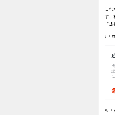
これ
す。
「成
↓「
※「