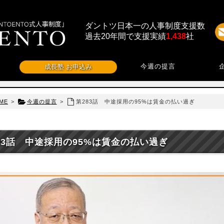
ダントツ日本一の人事制度支援数
過去20年間で支援実績
1,438
社
今週の提言
成長塾 お申込み
ME
>
今週の提言
>
第283話 中途採用の95%は賃金の払い過ぎ
83話 中途採用の95%は賃金の払い過ぎ