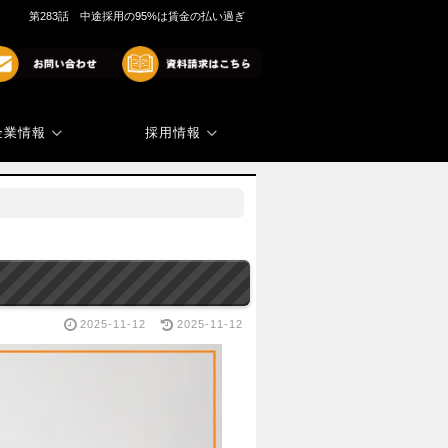
第283話 中途採用の95%は賃金の払い過ぎ
企業情報
採用情報
商標・著作権
代表ご挨拶
2025-11-12
2025-11-12