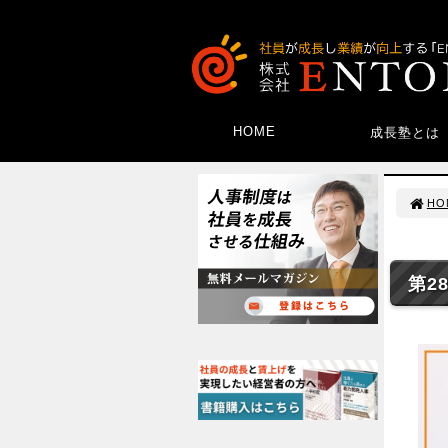
HOME
成長塾とは
HO
第2