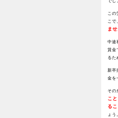
でし
この
こで
ませ
中途
賃金
るた
新卒
金を
その
こと
るこ
ょう