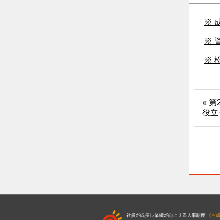
※ 
※ 
※ 
« 
役立