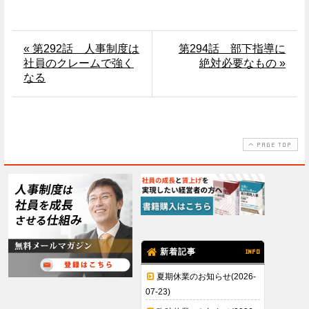
« 第292話 人事制度は
第294話 部下指導に
社員のクレームで強く
絶対必要なもの »
なる
PAGE TOP
新着記事
INFO
夏期休業のお知らせ(2026-
07-23)