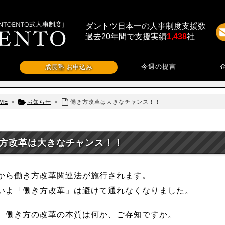
ダントツ日本一の人事制度支援数
過去20年間で支援実績
1,438
社
今週の提言
成長塾 お申込み
ME
>
お知らせ
>
働き方改革は大きなチャンス！！
方改革は大きなチャンス！！
から働き方改革関連法が施行されます。
いよ「働き方改革」は避けて通れなくなりました。
、働き方の改革の本質は何か、ご存知ですか。