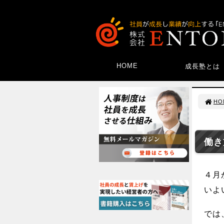
HOME
成長塾とは
HO
働き
４月
いよ
では