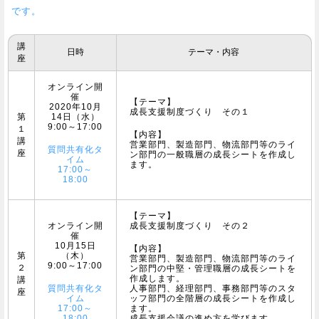
です。
講
日時
テーマ・内容
座
オンライン開
催
【テーマ】
2020年10月
成長支援制度づくり その１
第
14日（水）
9:00～17:00
１
【内容】
講
営業部門、製造部門、物流部門等のライ
質問共有化タ
座
ン部門の一般職層の成長シートを作成し
イム
ます。
17:00～
18:00
【テーマ】
オンライン開
成長支援制度づくり その２
催
10月15日
【内容】
第
（木）
営業部門、製造部門、物流部門等のライ
9:00～17:00
２
ン部門の中堅・管理職層の成長シートを
作成します。
講
質問共有化タ
人事部門、経理部門、事務部門等のスタ
座
イム
ッフ部門の全階層の成長シートを作成し
17:00～
ます。
18:00
成長支援会議の進め方を学びます。