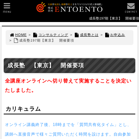
MENU
CONTACT
成長塾197期【東京】 開催要項
HOME
>
コンサルティング
>
成長塾とは
>
お申込み
>
成長塾197期【東京】 開催要項
成長塾 【東京】 開催要項
全講座オンラインへ切り替えて実施することを決定い
たしました。
カリキュラム
オンライン講義終了後、18時までを「質問共有化タイム」とし、
講師へ直接音声で様々ご質問いただく時間を設けます。自由参加