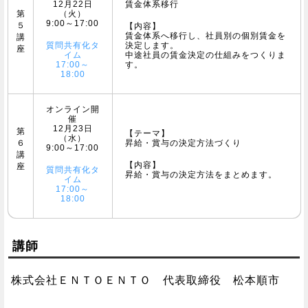
12月22日
賃金体系移行
第
（火）
9:00～17:00
５
【内容】
賃金体系へ移行し、社員別の個別賃金を
講
質問共有化タ
決定します。
座
イム
中途社員の賃金決定の仕組みをつくりま
17:00～
す。
18:00
オンライン開
催
12月23日
第
【テーマ】
（水）
６
昇給・賞与の決定方法づくり
9:00～17:00
講
【内容】
座
質問共有化タ
昇給・賞与の決定方法をまとめます。
イム
17:00～
18:00
講師
株式会社ＥＮＴＯＥＮＴＯ 代表取締役 松本順市