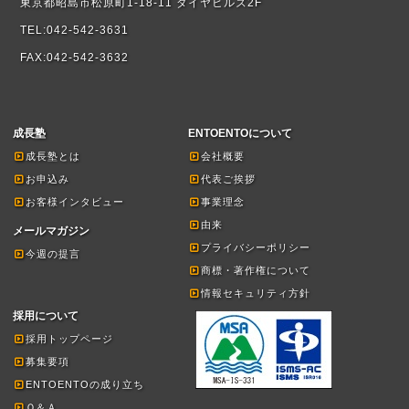
東京都昭島市松原町1-18-11 ダイヤヒルズ2F
TEL:042-542-3631
FAX:042-542-3632
成長塾
ENTOENTOについて
成長塾とは
会社概要
お申込み
代表ご挨拶
お客様インタビュー
事業理念
由来
メールマガジン
プライバシーポリシー
今週の提言
商標・著作権について
情報セキュリティ方針
採用について
採用トップページ
募集要項
ENTOENTOの成り立ち
Ｑ＆Ａ