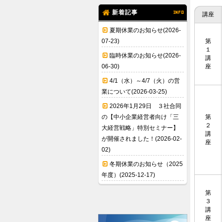
新着記事
INFO
講座
夏期休業のお知らせ(2026-
07-23)
第
１
臨時休業のお知らせ(2026-
講
06-30)
座
4/1（水）～4/7（火）の営
業について(2026-03-25)
2026年1月29日 ３社合同
の【中小企業経営者向け「三
第
２
大経営戦略」特別セミナー】
講
が開催されました！(2026-02-
座
02)
冬期休業のお知らせ（2025
年度）(2025-12-17)
第
３
講
座