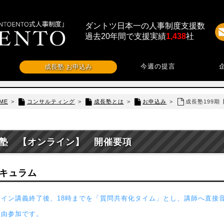
ダントツ日本一の人事制度支援数
過去20年間で支援実績
1,438
社
今週の提言
成長塾 お申込み
ME
>
コンサルティング
>
成長塾とは
>
お申込み
>
成長塾199
塾 【オンライン】 開催要項
キュラム
ライン講義終了後、18時までを「質問共有化タイム」とし、講師へ直接
自由参加です。