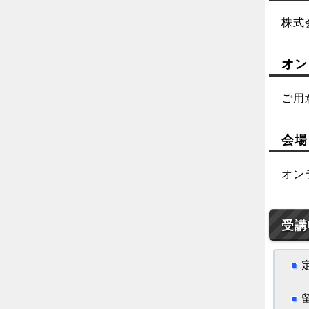
株式
オン
ご用
会場
オン
受講
定