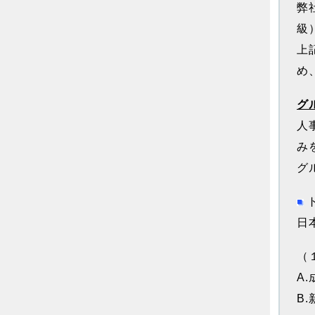
弊
級
上
め
グ
人
み
グ
日
（
A
B