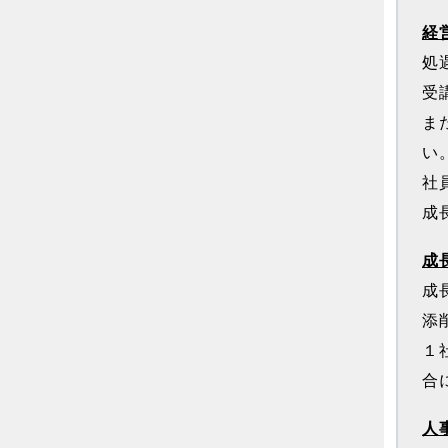
経
処
受
ま
い
社
成
成
成
添
１
合
人