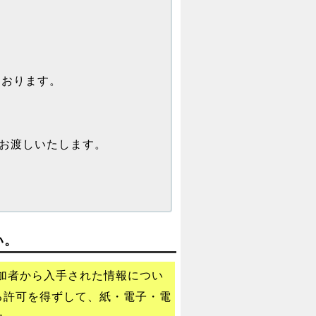
ております。
）
でお渡しいたします。
い。
加者から入手された情報につい
る許可を得ずして、紙・電子・電