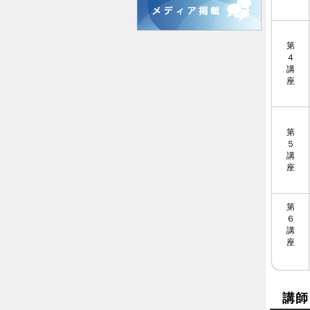
第
４
講
座
第
５
講
座
第
６
講
座
講師