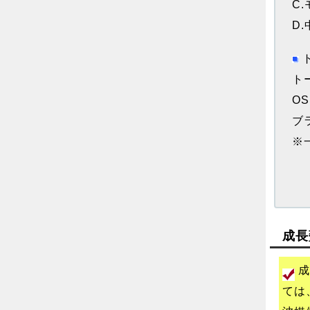
C
D
ト
O
ブラ
※
成長
成
ては