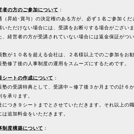
営者の方のご参加について
：
遇（昇給･賞与）の決定権のある方が、必ず１名ご参加くだ
講いただけない場合には、受講をお断りする場合がござい
た、経営者の方が受講されていない場合には返金保証がつ
。
員数が１０名を超える会社は、２名様以上でのご参加をお
長塾修了後の人事制度の運用をスムーズにするためです。
長シートの作成について
：
長塾の受講特典として、受講中～修了後３か月までの計６
削を承ります。
社につき９シートまでとさせていただきます。それ以上の
には追加料金をいただきます。
事制度構築について
：