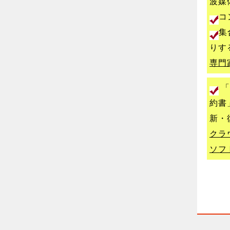
波媒
コ
集
りす
専門
「
約書
新・
クラ
ソフ