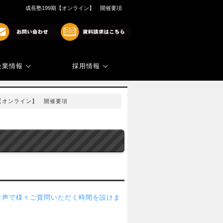
成長塾199期【オンライン】 開催要項
企業情報
採用情報
商標・著作権
代表ご挨拶
期【オンライン】 開催要項
音声で様々ご質問いただく時間を設けま