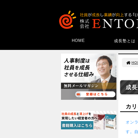
HOME
成長塾とは
HO
成長
カリ
オン
す。