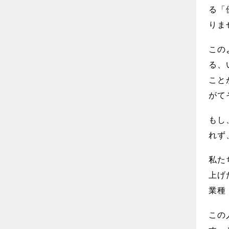
る「
りま
この
る、
こと
がて
もし
れず
私た
上げ
業種
この