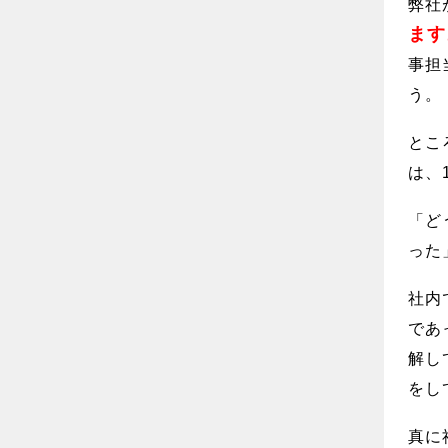
弊社
ます
事担
う。
とこ
は、
「ど
った
社内
であ
解し
をし
真に