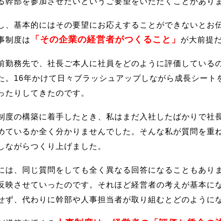
る幹部を参加させたいというご要望をいただくことがあり
し、基本的にはその要望にお応えすることができないとお
「その企業の経営者がつくること」
事制度は
が大前提
前勤務先で、社長ご本人に社員をどのように評価している
た。16年かけて日々ブラッシュアップしながら成長シート
ったりしてきたのです。
制度の構築に着手したとき、私はまだ入社したばかりで社
めているか全く分かりませんでした。そんな私が質問を重
しながらつくり上げました。
には、同じ質問をしても全く異なる回答になることもあり
反映させていったのです。それほど経営者の考えが基本に
せず、代わりに幹部や人事担当者が取り組むとどのように