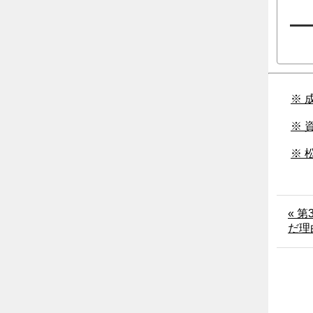
※ 
※ 
※ 
« 
だ理