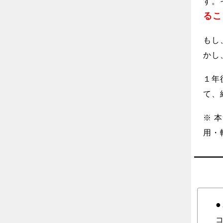
す。
るこ
もし
かし
１年
て、
※ 
用・