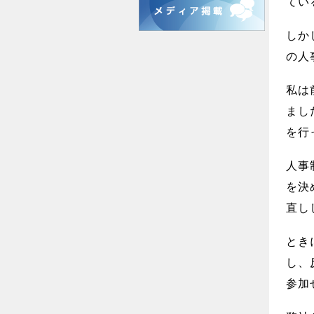
てい
しか
の人
私は
まし
を行
人事
を決
直し
とき
し、
参加