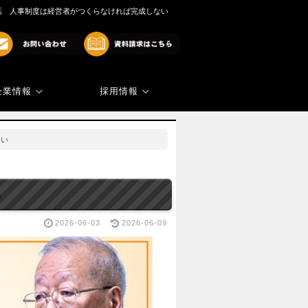
9話 人事制度は経営者がつくらなければ完成しない
企業情報
採用情報
商標・著作権
代表ご挨拶
ない
い
2026-06-03
2026-06-09