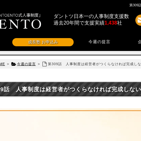
第30
ダントツ日本一の人事制度支援数
過去20年間で支援実績
1,438
社
今週の提言
成長塾 お申込み
ME
>
今週の提言
>
第309話 人事制度は経営者がつくらなければ完成し
09話 人事制度は経営者がつくらなければ完成しな