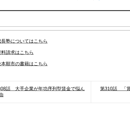
成長塾についてはこちら
資料請求はこちら
松本順市の書籍はこちら
第308話 大手企業が年功序列型賃金で悩ん
第310話 
由