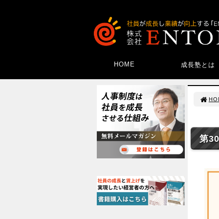
HOME
成長塾とは
HO
第3