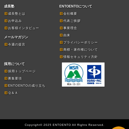
成長塾
ENTOENTOについて
成長塾とは
会社概要
お申込み
代表ご挨拶
お客様インタビュー
事業理念
由来
メールマガジン
プライバシーポリシー
今週の提言
商標・著作権について
情報セキュリティ方針
採用について
採用トップページ
募集要項
ENTOENTOの成り立ち
Ｑ＆Ａ
Copyright© 2025 ENTOENTO All Rights Reserved.