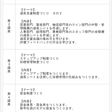
【テーマ】
成長支援制度づくり その２
第
【内容】
２
営業部門、製造部門、物流部門等のライン部門の中堅・管
講
理職層の成長シートを作成します。
座
人事部門、経理部門、事務部門等のスタッフ部門の全階層
の成長シートを作成します。
成長支援会議の進め方を学びます。
評価フィードバックの方法を学びます。
【テーマ】
ステップアップ制度づくり
第
目標管理制度づくり
３
講
【内容】
座
ステップアップ制度をつくります。
成長シートを活用した目標管理の仕組みをつくります。
【テーマ】
賃金制度づくり
第
４
講
【内容】
座
賃金体系・賃金表をつくります。
新卒社員のモデル賃金をつくります。