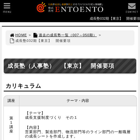
MENU
CONTACT
成長塾032期【東京】 開催要項
HOME
>
過去の成長塾一覧（007～050期）
>
成長塾032期【東京】 開催要項
成長塾（人事塾） 【東京】 開催要項
カリキュラム
講座
テーマ・内容
【テーマ】
成長支援制度づくり その１
第
１
講
【内容】
座
営業部門、製造部門、物流部門等のライン部門の一般職層
の成長シートを作成します。