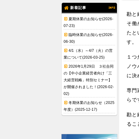
新着記事
INFO
勘と
夏期休業のお知らせ(2026-
そ働
07-23)
たと
臨時休業のお知らせ(2026-
06-30)
す。
4/1（水）～4/7（火）の営
１つ
業について(2026-03-25)
ノウ
2026年1月29日 ３社合同
の【中小企業経営者向け「三
に決
大経営戦略」特別セミナー】
が開催されました！(2026-02-
専門
02)
らで
冬期休業のお知らせ（2025
年度）(2025-12-17)
勘と
るこ