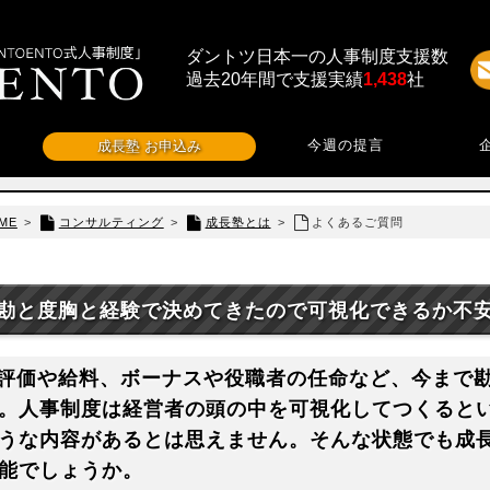
ダントツ日本一の人事制度支援数
過去20年間で支援実績
1,438
社
今週の提言
成長塾 お申込み
ME
>
コンサルティング
>
成長塾とは
>
よくあるご質問
勘と度胸と経験で決めてきたので可視化できるか不
評価や給料、ボーナスや役職者の任命など、今まで
。人事制度は経営者の頭の中を可視化してつくると
うな内容があるとは思えません。そんな状態でも成
能でしょうか。