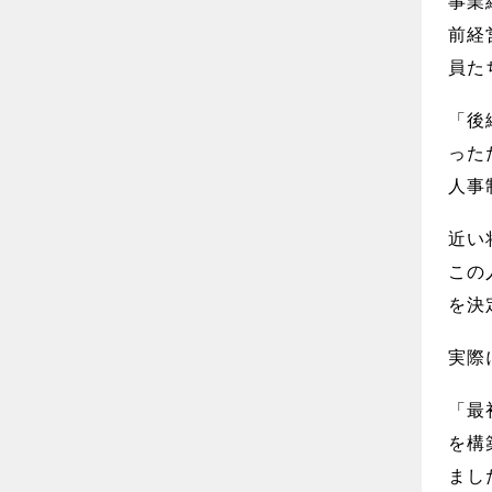
事業
前経
員た
「後
った
人事
近い
この
を決
実際
「最
を構
まし