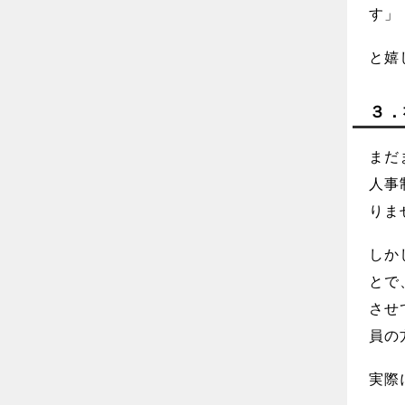
す」
と嬉
３．
まだ
人事
りま
しか
とで
させ
員の
実際