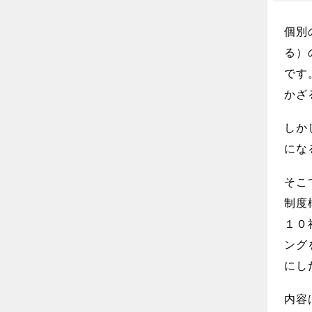
個別
る）
です
かざ
しか
にな
そこ
制度
１０
ング
にし
内容