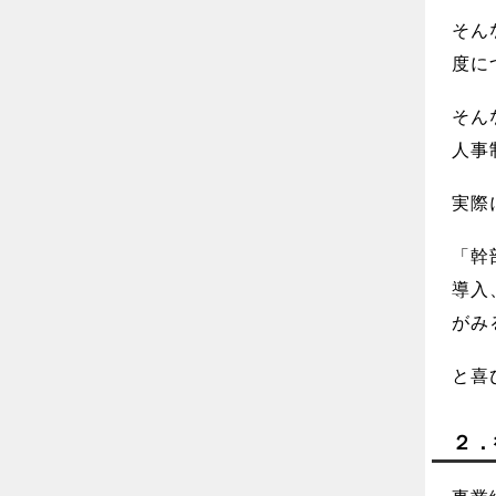
そん
度に
そん
人事
実際
「幹
導入
がみ
と喜
２．