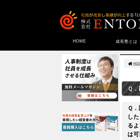
HOME
成長塾とは
HO
Ｑ．
Ｑ．
した
るよ
は可