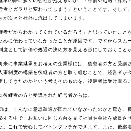
継承の際に多くの会社が抱えるのが、「評価や処遇（昇給
営者とガラリと変わってしまう」ということです。そして
ちが次々と社外に流出してしまいます。
継者だからわかってくれているだろう」と思っていたこと
ために伝わっていなかったことが原因です。ですからスム
制度として評価や処遇の決め方を見える形にしておくこと
将来に事業継承をお考えの企業様には、後継者の方と受講
人事制度の構築を後継者の方と取り組むことで、経営者が
定してきたのかという考えそのものを、後継者は受け取る
に後継者の方と受講された経営者からは、
初は、こんなに意思疎通が図れていなかったのかと驚き、
築する中で、お互いに同じ方向を見て社員や会社を成長さ
た。これで安心してバトンタッチができます。また、後継