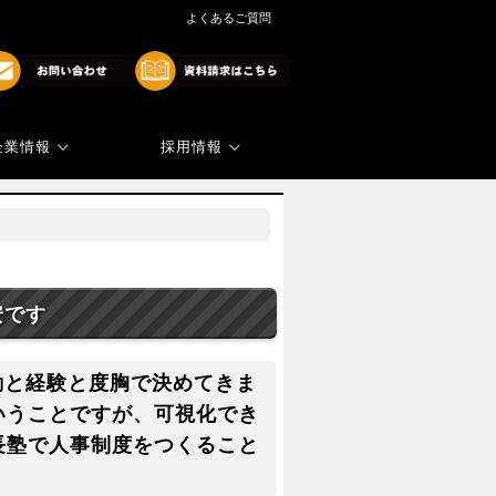
よくあるご質問
企業情報
採用情報
商標・著作権
代表ご挨拶
安です
勘と経験と度胸で決めてきま
いうことですが、可視化でき
長塾で人事制度をつくること