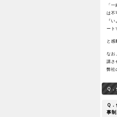
「一
は不
『い
ート
と感
なお
講さ
弊社
Ｑ．
Ｑ．
事制