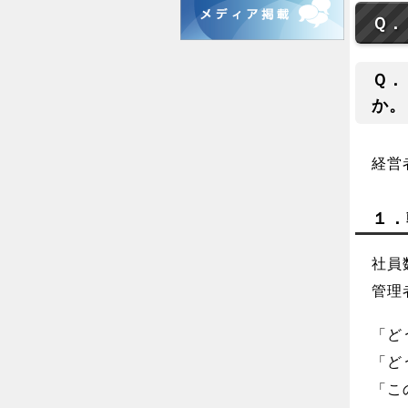
Ｑ．
Ｑ．
か。
経営
１．
社員
管理
「ど
「ど
「こ