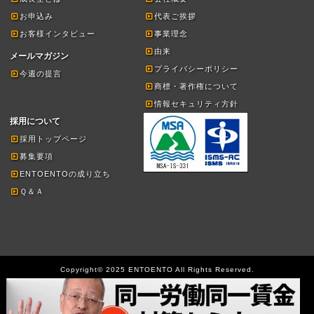
お申込み
代表ご挨拶
お客様インタビュー
事業理念
由来
メールマガジン
プライバシーポリシー
今週の提言
商標・著作権について
情報セキュリティ方針
採用について
採用トップページ
募集要項
ENTOENTOの成り立ち
Ｑ＆Ａ
Copyright© 2025 ENTOENTO All Rights Reserved.
Powered by WordPress & 1FrameWorks