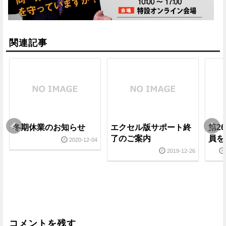
関連記事
冬期休業のお知らせ
エクセル版サポート終
第2
了のご案内
員を
2020-12-04
2019-12-26
コメントを残す