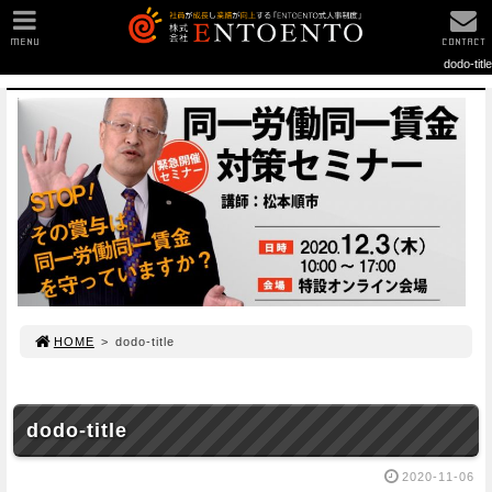
MENU
CONTACT
dodo-title
HOME
>
dodo-title
dodo-title
2020-11-06