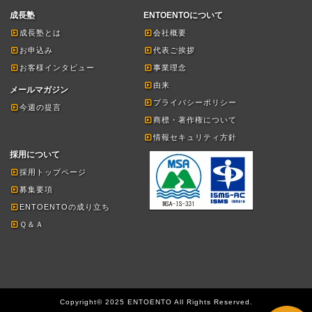
成長塾
ENTOENTOについて
成長塾とは
会社概要
お申込み
代表ご挨拶
お客様インタビュー
事業理念
由来
メールマガジン
プライバシーポリシー
今週の提言
商標・著作権について
情報セキュリティ方針
採用について
採用トップページ
募集要項
ENTOENTOの成り立ち
Ｑ＆Ａ
Copyright© 2025 ENTOENTO All Rights Reserved.