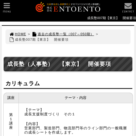
MENU
CONTACT
成長塾007期【東京】 開催要項
HOME
>
過去の成長塾一覧（007～050期）
>
成長塾007期【東京】 開催要項
成長塾（人事塾） 【東京】 開催要項
カリキュラム
講座
テーマ・内容
【テーマ】
成長支援制度づくり その１
第
１
講
【内容】
座
営業部門、製造部門、物流部門等のライン部門の一般職層
の成長シートを作成します。