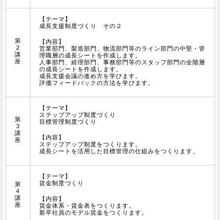
【テーマ】
成長支援制度づくり その２
第
【内容】
２
営業部門、製造部門、物流部門等のライン部門の中堅・管
講
理職層の成長シートを作成します。
座
人事部門、経理部門、事務部門等のスタッフ部門の全階層
の成長シートを作成します。
成長支援会議の進め方を学びます。
評価フィードバックの方法を学びます。
【テーマ】
ステップアップ制度づくり
第
目標管理制度づくり
３
講
【内容】
座
ステップアップ制度をつくります。
成長シートを活用した目標管理の仕組みをつくります。
【テーマ】
賃金制度づくり
第
４
講
【内容】
座
賃金体系・賃金表をつくります。
新卒社員のモデル賃金をつくります。