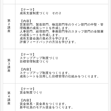
【テーマ】
成長支援制度づくり その２
第
【内容】
２
営業部門、製造部門、物流部門等のライン部門の中堅・管
講
理職層の成長シートを作成します。
座
人事部門、経理部門、事務部門等のスタッフ部門の全階層
の成長シートを作成します。
成長支援会議の進め方を学びます。
評価フィードバックの方法を学びます。
【テーマ】
ステップアップ制度づくり
第
目標管理制度づくり
３
講
【内容】
座
ステップアップ制度をつくります。
成長シートを活用した目標管理の仕組みをつくります。
【テーマ】
賃金制度づくり
第
４
講
【内容】
座
賃金体系・賃金表をつくります。
新卒社員のモデル賃金をつくります。