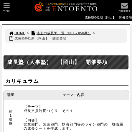
MENU
CONTACT
成長塾041期【岡山】 開催要項
HOME
>
過去の成長塾一覧（007～050期）
>
成長塾041期【岡山】 開催要項
成長塾（人事塾） 【岡山】 開催要項
カリキュラム
講座
テーマ・内容
【テーマ】
成長支援制度づくり その１
第
１
講
【内容】
座
営業部門、製造部門、物流部門等のライン部門の一般職層
の成長シートを作成します。