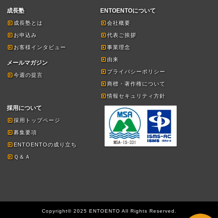
成長塾
ENTOENTOについて
成長塾とは
会社概要
お申込み
代表ご挨拶
お客様インタビュー
事業理念
由来
メールマガジン
プライバシーポリシー
今週の提言
商標・著作権について
情報セキュリティ方針
採用について
採用トップページ
募集要項
ENTOENTOの成り立ち
Ｑ＆Ａ
Copyright© 2025 ENTOENTO All Rights Reserved.