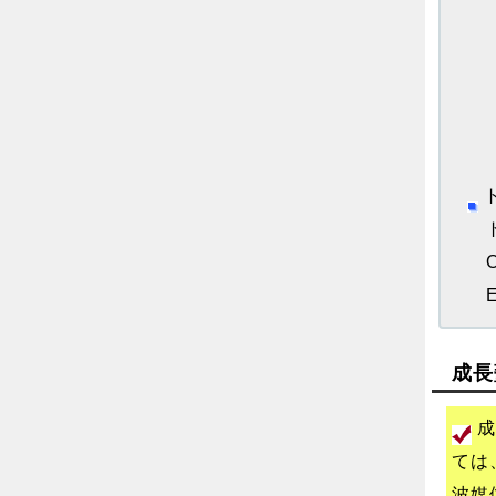
A
B
C
D
E
ト
OS
Ex
成長
成
ては
波媒