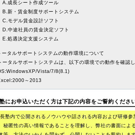
.成長シート作成ツール
.新・賃金制度サポートシステム
.モデル賃金設計ソフト
.中途社員の賃金決定ソフト
.処遇決定支援システム
トータルサポートシステムの動作環境について
ータルサポートシステムは、以下の環境での動作を確認し
:WindowsXP/Vista/7/8(8.1)
cel:2000～2013
塾にお申込いただく方は下記の内容をご誓約くださ
長塾内で公開されるノウハウや話される内容および研修参
、秘匿性の高い情報であることを理解し、弊社の書面によ
体等、方法のいかんを問わず、公開しないことを誓約しま