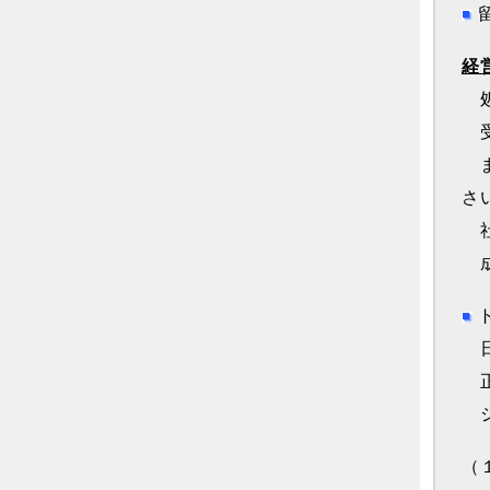
経
処
受
ま
さ
社
成
日
正
シ
（