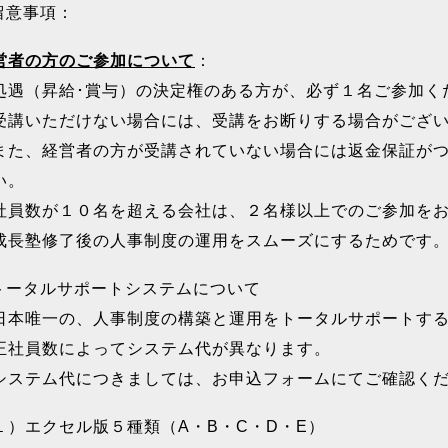
留意事項：
営者の方のご参加について
：
遇（昇給･賞与）の決定権のある方が、必ず１名ご参加く
講いただけない場合には、受講をお断りする場合がござ
た、経営者の方が受講されていない場合には返金保証がつ
い。
員数が１０名を超える会社は、２名様以上でのご参加をお
長塾修了後の人事制度の運用をスムーズにするためです
トータルサポートシステムについて
本唯一の、人事制度の構築と運用をトータルサポートする
社員数によってシステム代が異なります。
ステム代につきましては、お申込フォームにてご確認く
１）エクセル版５種類（A・B・C・D・E）