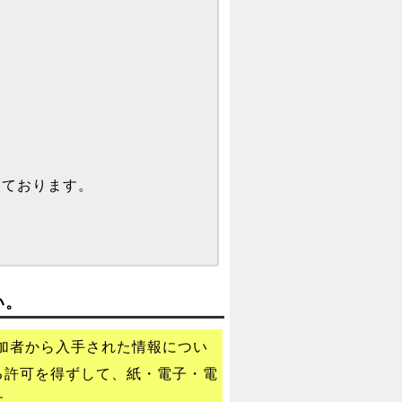
ております。
い。
加者から入手された情報につい
る許可を得ずして、紙・電子・電
す。