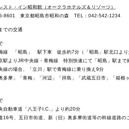
レスト・イン昭和館（オークラホテルズ＆リゾーツ）
6-8601 東京都昭島市昭和の森 TEL：042-542-1234
までの交通
で
梅線 「昭島」 駅下車 徒歩約7分（「昭島」駅北口より
京駅よりJR中央線・青梅線 特別快速にて「昭島」駅まで
央線の場合、「立川」駅で青梅線に乗り換え9分
奥多摩」「青梅」「河辺」「拝島」「武蔵五日市」「箱根
で
央自動車道「八王子I.C.」より約20分
道16号、五日市街道、新（旧）奥多摩街道等の幹線道路の