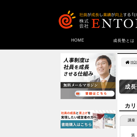
HOME
成長塾とは
HO
成長
カリ
講座
第