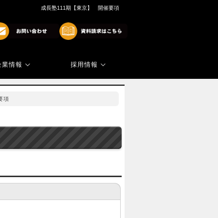
成長塾111期【東京】 開催要項
企業情報
採用情報
商標・著作権
代表ご挨拶
要項