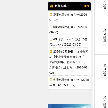
１
講
新着記事
INFO
座
夏期休業のお知らせ(2026-
07-23)
臨時休業のお知らせ(2026-
第
06-30)
２
講
4/1（水）～4/7（火）の営
座
業について(2026-03-25)
2026年1月29日 ３社合同
の【中小企業経営者向け「三
大経営戦略」特別セミナー】
第
が開催されました！(2026-02-
３
講
02)
座
冬期休業のお知らせ（2025
年度）(2025-12-17)
第
４
講
座