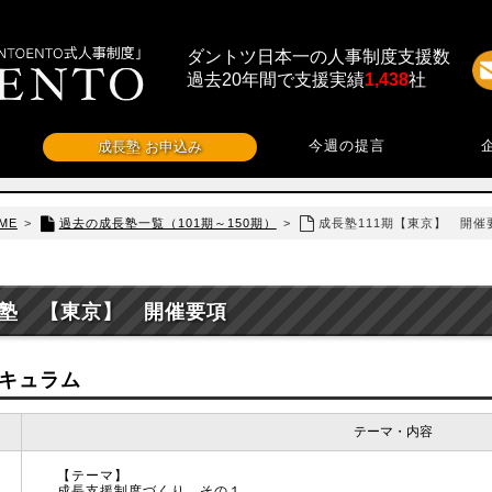
ダントツ日本一の人事制度支援数
過去20年間で支援実績
1,438
社
今週の提言
成長塾 お申込み
ME
>
過去の成長塾一覧（101期～150期）
>
成長塾111期【東京】 開催
塾 【東京】 開催要項
キュラム
テーマ・内容
【テーマ】
成長支援制度づくり その１