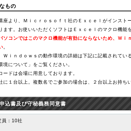
なもの
講座より、Ｍｉｃｒｏｓｏｆｔ社のＥｘｃｅｌがインスト
ります。お使いいただくソフトはＥｘｃｅｌのマクロ機能
パソコンではこのマクロ機能が有効にならないため、Ｗｉ
い
。
、Ｗｉｎｄｏｗｓの動作環境の詳細は下記に記載されてい
環境について」をご覧ください。
コードは会場に用意しております。
社に１台以上。複数名でご参加の場合は、２台以上お持ち
申込書及び守秘義務同意書
員：10社