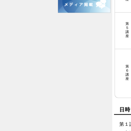
第
５
講
座
第
６
講
座
日時
第１講