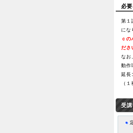
必要
第１
にな
ｃの
ださ
なお
動作
延長
（１
受講
定