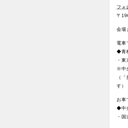
フォ
〒19
会場
電車
◆青
・東
※中
（「
す）
お車
◆中
・国