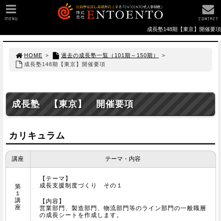
MENU
CONTACT
成長塾148期【東京】開催要項
HOME
>
過去の成長塾一覧（101期～150期）
>
成長塾148期【東京】開催要項
成長塾 【東京】 開催要項
カリキュラム
講座
テーマ・内容
【テーマ】
成長支援制度づくり その１
第
１
講
【内容】
座
営業部門、製造部門、物流部門等のライン部門の一般職層
の成長シートを作成します。