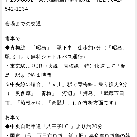
542-1234
会場までの交通
電車で
◆青梅線 「昭島」 駅下車 徒歩約7分（「昭島」
駅北口より
無料シャトルバス運行
）
・東京駅よりJR中央線・青梅線 特別快速にて「昭
島」駅まで約１時間
※中央線の場合、「立川」駅で青梅線に乗り換え9分
（「奥多摩」「青梅」「河辺」「拝島」「武蔵五日
市」「箱根ヶ崎」「高麗川」行が青梅方面です）
お車で
◆中央自動車道「八王子I.C.」より約20分
・国道16号、五日市街道、新（旧）奥多摩街道等の幹