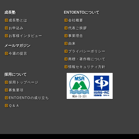
成長塾
ENTOENTOについて
成長塾とは
会社概要
お申込み
代表ご挨拶
お客様インタビュー
事業理念
由来
メールマガジン
プライバシーポリシー
今週の提言
商標・著作権について
情報セキュリティ方針
採用について
採用トップページ
募集要項
ENTOENTOの成り立ち
Ｑ＆Ａ