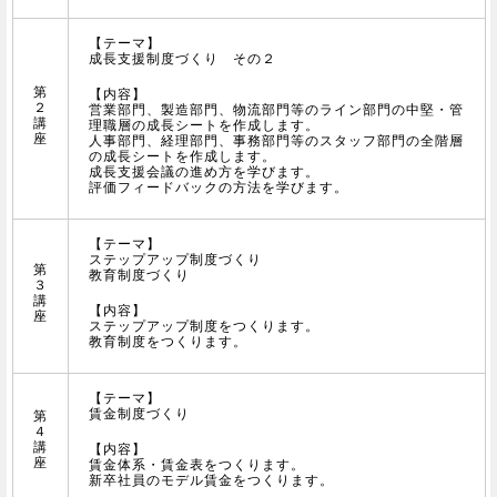
【テーマ】
成長支援制度づくり その２
第
【内容】
２
営業部門、製造部門、物流部門等のライン部門の中堅・管
講
理職層の成長シートを作成します。
座
人事部門、経理部門、事務部門等のスタッフ部門の全階層
の成長シートを作成します。
成長支援会議の進め方を学びます。
評価フィードバックの方法を学びます。
【テーマ】
ステップアップ制度づくり
第
教育制度づくり
３
講
【内容】
座
ステップアップ制度をつくります。
教育制度をつくります。
【テーマ】
賃金制度づくり
第
４
講
【内容】
座
賃金体系・賃金表をつくります。
新卒社員のモデル賃金をつくります。