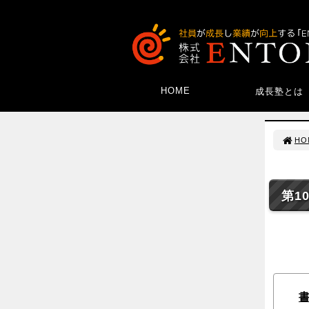
HOME
成長塾とは
HO
第1