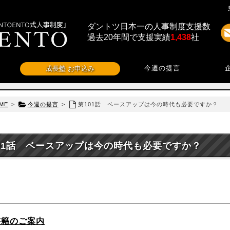
ダントツ日本一の人事制度支援数
過去20年間で支援実績
1,438
社
今週の提言
成長塾 お申込み
ME
>
今週の提言
>
第101話 ベースアップは今の時代も必要ですか？
01話 ベースアップは今の時代も必要ですか？
書籍のご案内