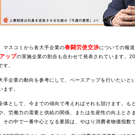
春闘労使交渉
、マスコミから各大手企業の
についての報道
アップ
の実施企業の割合も合わせて発表されています。20
です。
大手企業の動向を参考にして、ベースアップを行いたいと
います。
全体として、今までの傾向で考えればそれも頷けます。も
や、労働力の需要と供給の関係、または生産性の向上とさ
。その中で一番中心となる要因は、やはり消費者物価指数