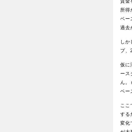
賃金
所得
ベー
過去
しか
プ、
仮に
ース
ん。
ベー
ここ
する
変化
が大