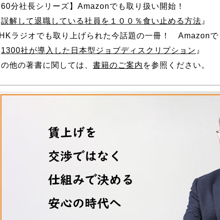
【60分社長シリーズ】Amazonでも取り扱い開始！
『
誤解して退職している社員を１００％食い止める方法
』
NHKラジオでも取り上げられた今話題の一冊！ Amazon
『
1300社が導入した日本型ジョブディスクリプション
』
その他の著書に関しては、
書籍のご案内
を参照ください。