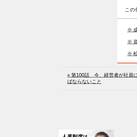
この
※ 
※ 
※ 
« 第100話 今、経営者が社
ばならないこと