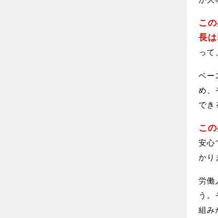
この
長は
って
ベー
め、
でき
この
安心
かり
労働
う。
組み