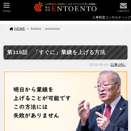
MENU
CONTACT
人事制度コンサルティング
HOME
>
Author : entoento
第318話 「すぐに」業績を上げる方法
2026-08-05 [
記事URL
]