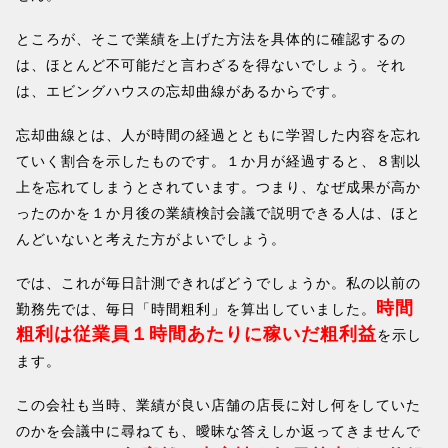
ところが、そこで業績を上げた方法を具体的に確認するの
は、ほとんど不可能だと言わざるを得ないでしょう。それ
は、エビングハウスの忘却曲線があるからです。
忘却曲線とは、人が時間の経過とともに学習した内容を忘れ
ていく割合を示したものです。１か月が経過すると、８割以
上を忘れてしまうとされています。つまり、なぜ成果が高か
ったのかを１か月後の業績検討会議で説明できる人は、ほと
んどいないと考えた方がよいでしょう。
では、これが毎日計測できればどうでしょうか。私の以前の
時間
勤務先では、毎日「時間粗利」を算出していました。
粗利は従業員１時間あたりに稼いだ粗利益
を示し
ます。
この会社も当時、業績が良い店舗の店長に対し何をしていた
のかを会議中に尋ねても、曖昧な答えしか返ってきませんで