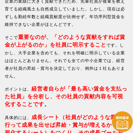
企業の業績に大きく貢献できたため、先輩社員が後輩を教え
育てる組織風土も自然成立していました。しかし、現在は必
ずしも勤続年数と組織貢献度が比例せず、年功序列型賃金を
維持できない企業がほとんどです。
重要なのが、「どのような貢献をすれば賃
そこで
金が上がるのか」を社員に明示すること
です。し
かし、大手企業を含めても、それを明確に明示している企業
はほとんどありません。それでも全ての中小企業では、経営
者が社員の昇給・賞与を決定しており、例外は１社もありま
せん。
経営者自らが「最も高い賃金を支払っ
ポイントは、
た社員」を分析し、その社員の貢献内容を可視
化することです。
成長シート（社員がどのような業務を
具体的には、
行って成果を出せば昇給・賞与が増えるかを可
視化するシート）をつくり、その成長ゴールを