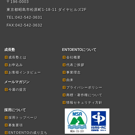
〒196-0003
東京都昭島市松原町1-18-11 ダイヤヒルズ2F
TEL:042-542-3631
FAX:042-542-3632
成長塾
ENTOENTOについて
成長塾とは
会社概要
お申込み
代表ご挨拶
お客様インタビュー
事業理念
由来
メールマガジン
プライバシーポリシー
今週の提言
商標・著作権について
情報セキュリティ方針
採用について
採用トップページ
募集要項
ENTOENTOの成り立ち