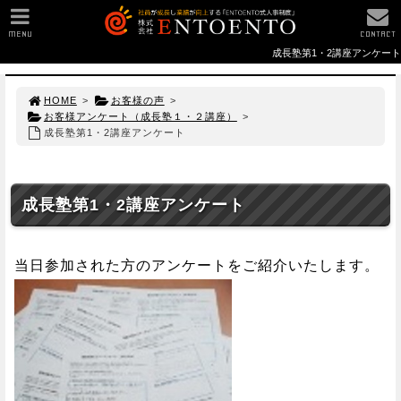
MENU
CONTACT
成長塾第1・2講座アンケート
HOME
>
お客様の声
>
お客様アンケート（成長塾１・２講座）
>
成長塾第1・2講座アンケート
成長塾第1・2講座アンケート
当日参加された方のアンケートをご紹介いたします。