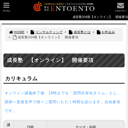
MENU
CONTACT
成長塾204期【オンライン】 開催要項
HOME
>
コンサルティング
>
成長塾とは
>
お申込み
>
成長塾204期【オンライン】 開催要項
成長塾 【オンライン】 開催要項
カリキュラム
オンライン講義終了後、18時までを「質問共有化タイム」とし、
講師へ直接音声で様々ご質問いただく時間を設けます。自由参加
です。
講
日時
テーマ・内容