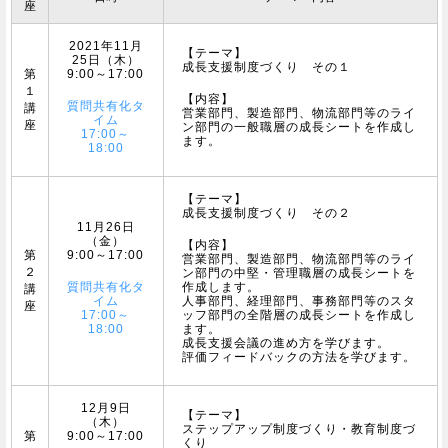
座
2021年11月
【テーマ】
25日（木）
成長支援制度づくり その１
第
9:00～17:00
１
【内容】
質問共有化タ
講
営業部門、製造部門、物流部門等のライ
イム
座
ン部門の一般職層の成長シートを作成し
17:00～
ます。
18:00
【テーマ】
成長支援制度づくり その２
11月26日
（金）
【内容】
第
9:00～17:00
営業部門、製造部門、物流部門等のライ
２
ン部門の中堅・管理職層の成長シートを
質問共有化タ
作成します。
講
イム
人事部門、経理部門、事務部門等のスタ
座
17:00～
ッフ部門の全階層の成長シートを作成し
18:00
ます。
成長支援会議の進め方を学びます。
評価フィードバックの方法を学びます。
12月9日
【テーマ】
（木）
ステップアップ制度づくり・教育制度づ
第
9:00～17:00
くり