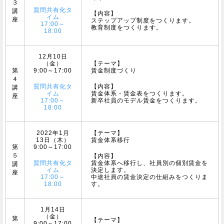
３
質問共有化タ
講
【内容】
イム
座
ステップアップ制度をつくります。
17:00～
教育制度をつくります。
18:00
12月10日
（金）
【テーマ】
第
9:00～17:00
賃金制度づくり
４
質問共有化タ
【内容】
講
イム
賃金体系・賃金表をつくります。
座
17:00～
新卒社員のモデル賃金をつくります。
18:00
2022年1月
【テーマ】
13日（木）
賃金体系移行
第
9:00～17:00
５
【内容】
質問共有化タ
賃金体系へ移行し、社員別の個別賃金を
講
イム
決定します。
座
17:00～
中途社員の賃金決定の仕組みをつくりま
18:00
す。
1月14日
（金）
第
【テーマ】
9:00～17:00