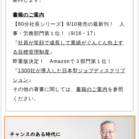
書籍のご案内
【60分社長シリーズ】9/10発売の最新刊！ 人
事・労務部門第１位！（9/16・17）
『
社員が笑顔で成長して業績がぐんぐん向上す
る目標管理制度
』
即重版決定！ Amazonで３部門第１位！
『
1300社が導入した日本型ジョブディスクリプ
ション
』
その他の著書に関しては、
書籍のご案内
を参照
ください。