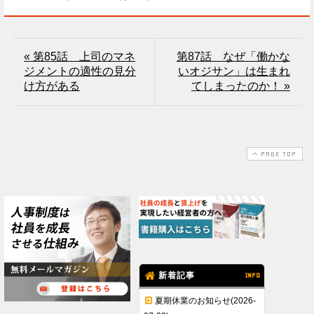
« 第85話 上司のマネ
第87話 なぜ「働かな
ジメントの適性の見分
いオジサン」は生まれ
け方がある
てしまったのか！ »
PAGE TOP
新着記事
INFO
夏期休業のお知らせ(2026-