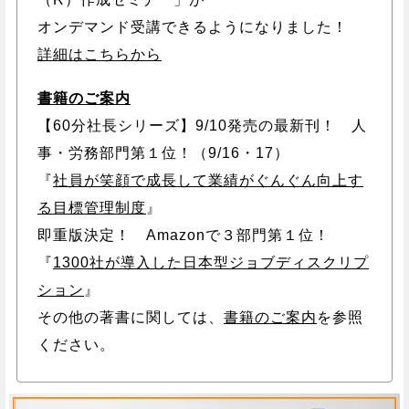
オンデマンド受講できるようになりました！
詳細はこちらから
書籍のご案内
【60分社長シリーズ】9/10発売の最新刊！ 人
事・労務部門第１位！（9/16・17）
『
社員が笑顔で成長して業績がぐんぐん向上す
る目標管理制度
』
即重版決定！ Amazonで３部門第１位！
『
1300社が導入した日本型ジョブディスクリプ
ション
』
その他の著書に関しては、
書籍のご案内
を参照
ください。