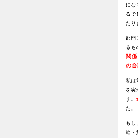
にな
るで
たり
部門
るも
関係
の合
私は
を実
す。
た。
もし
給・