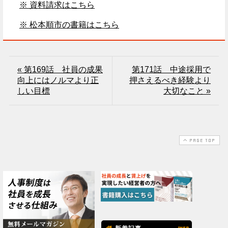
※ 資料請求はこちら
※ 松本順市の書籍はこちら
« 第169話 社員の成果
第171話 中途採用で
向上にはノルマより正
押さえるべき経験より
しい目標
大切なこと »
PAGE TOP