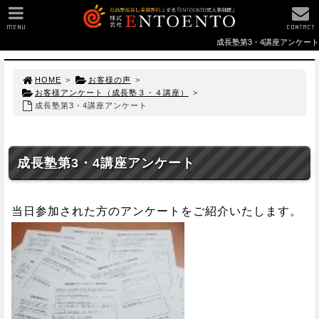
MENU
CONTACT
成長塾第3・4講座アンケート
HOME
>
お客様の声
>
お客様アンケート（成長塾３・４講座）
>
成長塾第3・4講座アンケート
成長塾第3・4講座アンケート
当日参加された方のアンケートをご紹介いたします。