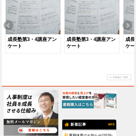
成長塾第3・4講座アン
成長塾第3・4講座アン
成長
ケート
ケート
ケー
PAGE TOP
新着記事
INFO
夏期休業のお知らせ(2026-