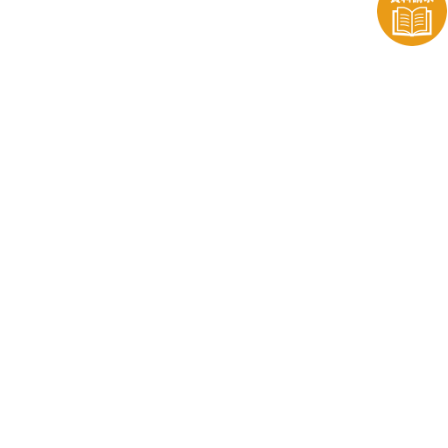
株式会社ENTOENTO
〒196-0003
東京都昭島市松原町1-18-11 ダイヤヒルズ2F
TEL:042-542-3631
FAX:042-542-3632
成長塾
ENTOENTOについて
成長塾とは
会社概要