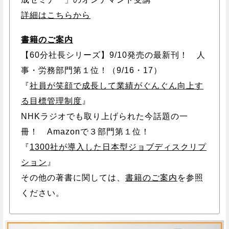
詳細はこちらから
書籍のご案内
【60分社長シリーズ】9/10発売の最新刊！ 人
事・労務部門第１位！（9/16・17）
『
社員が笑顔で成長して業績がぐんぐん向上す
る目標管理制度
』
NHKラジオでも取り上げられた今話題の一
冊！ Amazonで３部門第１位！
『
1300社が導入した日本型ジョブディスクリプ
ション
』
その他の著書に関しては、
書籍のご案内
を参照
ください。