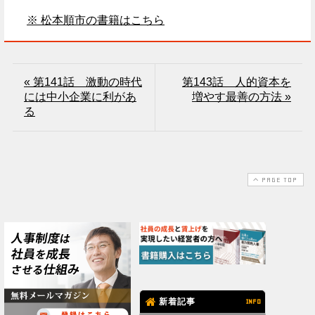
※ 松本順市の書籍はこちら
« 第141話 激動の時代
第143話 人的資本を
には中小企業に利があ
増やす最善の方法 »
る
PAGE TOP
新着記事
INFO