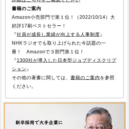
書籍のご案内
Amazon小売部門で第１位！（2022/10/14）大
好評17刷ベストセラー！
『
社員が成長し業績が向上する人事制度
』
NHKラジオでも取り上げられた今話題の一
冊！ Amazonで３部門第１位！
『
1300社が導入した日本型ジョブディスクリプ
ション
』
その他の著書に関しては、
書籍のご案内
を参照
ください。